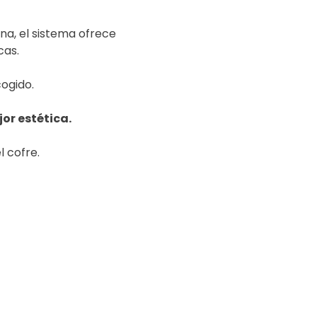
na, el sistema ofrece
cas.
ogido.
or estética.
l cofre.