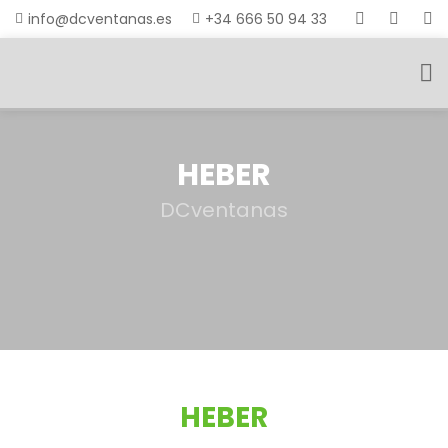
info@dcventanas.es
+34 666 50 94 33
HEBER
DCventanas
HEBER